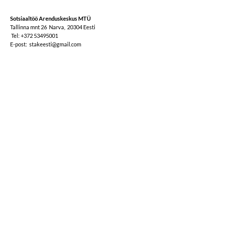
Sotsiaaltöö Arenduskeskus MTÜ
Tallinna mnt 26 Narva, 20304 Eesti
Tel: +372 53495001
E-post: stakeesti@gmail.com