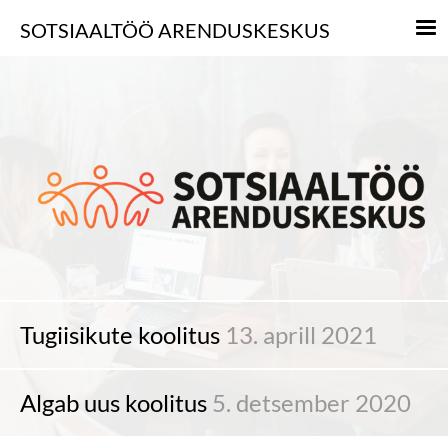
SOTSIAALTÖÖ ARENDUSKESKUS
Tugiisikute koolitus
13. aprill 2021
Algab uus koolitus
5. detsember 2020